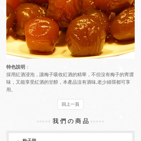
檢驗報告
園區導覽
聯絡我們
梅之風情
友站連結
梅嶺地圖導覽
生態導覽
環境導覽
特色說明
：
採用紅酒浸泡，讓梅子吸收紅酒的精華，不但沒有梅子的靑澀
味，又能享受紅酒的甘醇，本產品沒有酒味,老少婦孺都可享
用。
回上一頁
我 們 の 商 品
=====
=====
梅子雞