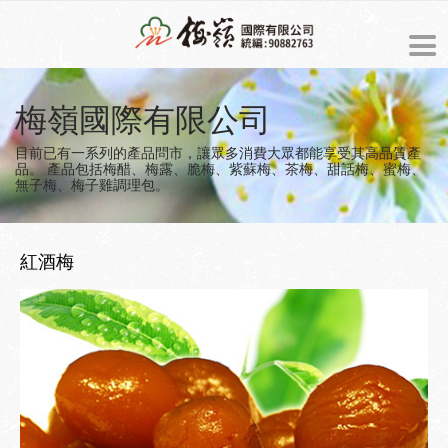
ENGLISH
梅嶺國際有限公司
最新消息
目前已有一系列的產品問市，讓眾多消費大眾都能享受其高品質產
品。
產品包括梅醋、梅露、脆梅、紫蘇梅、茶梅、甜話梅、蜜梅、
無子梅、梅子雞調理包。
商品介紹
預約訂購
紅酒梅
關於梅嶺
梅嶺的由來
美食製造過程
經營理念
梅子食譜