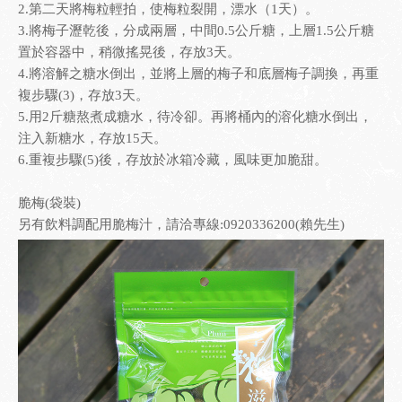
2.第二天將梅粒輕拍，使梅粒裂開，漂水（1天）。
3.將梅子瀝乾後，分成兩層，中間0.5公斤糖，上層1.5公斤糖
置於容器中，稍微搖晃後，存放3天。
4.將溶解之糖水倒出，並將上層的梅子和底層梅子調換，再重
複步驟(3)，存放3天。
5.用2斤糖熬煮成糖水，待冷卻。再將桶內的溶化糖水倒出，
注入新糖水，存放15天。
6.重複步驟(5)後，存放於冰箱冷藏，風味更加脆甜。
脆梅(袋裝)
另有飲料調配用脆梅汁，請洽專線:0920336200(賴先生)