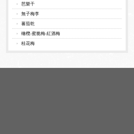
芭樂干
無子梅李
蕃茄乾
橄欖-蜜脆梅-紅酒梅
桂花梅