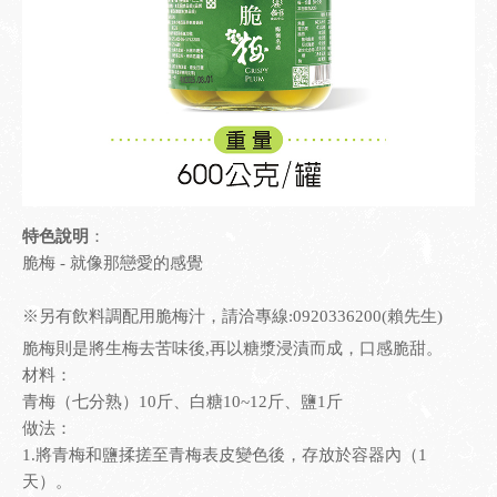
檢驗報告
園區導覽
聯絡我們
梅之風情
友站連結
梅嶺地圖導覽
生態導覽
環境導覽
特色說明
：
脆梅 - 就像那戀愛的感覺
※另有飲料調配用脆梅汁，請洽專線:0920336200(賴先生)
脆梅則是將生梅去苦味後,再以糖漿浸漬而成，口感脆甜。
材料：
青梅（七分熟）10斤、白糖10~12斤、鹽1斤
做法：
1.將青梅和鹽揉搓至青梅表皮變色後，存放於容器內（1
天）。