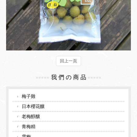
回上一頁
我 們 の 商 品
=====
=====
梅子雞
日本櫻花釀
老梅醇釀
青梅精
雪梅