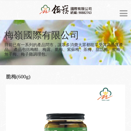
ENGLISH
梅嶺國際有限公司
最新消息
目前已有一系列的產品問市，讓眾多消費大眾都能享受其高品質產
品。
產品包括梅醋、梅露、脆梅、紫蘇梅、茶梅、甜話梅、蜜梅、
無子梅、梅子雞調理包。
商品介紹
預約訂購
脆梅(600g)
關於梅嶺
梅嶺的由來
美食製造過程
經營理念
梅子食譜