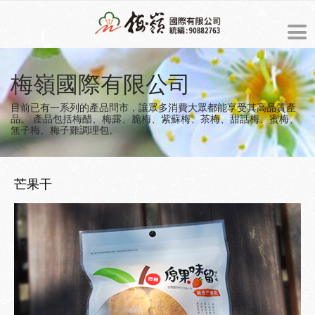
ENGLISH
梅嶺國際有限公司
最新消息
目前已有一系列的產品問市，讓眾多消費大眾都能享受其高品質產
品。
產品包括梅醋、梅露、脆梅、紫蘇梅、茶梅、甜話梅、蜜梅、
無子梅、梅子雞調理包。
商品介紹
預約訂購
芒果干
關於梅嶺
梅嶺的由來
美食製造過程
經營理念
梅子食譜