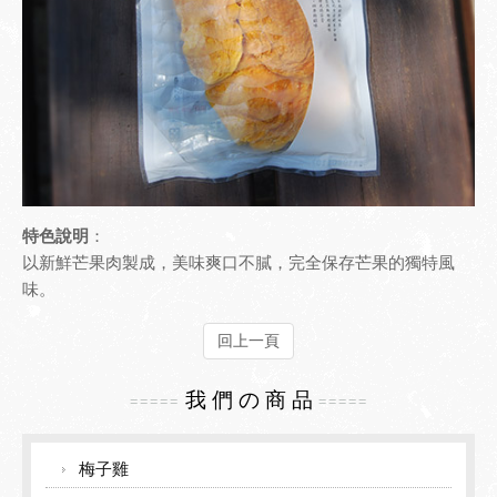
檢驗報告
園區導覽
聯絡我們
梅之風情
友站連結
梅嶺地圖導覽
生態導覽
環境導覽
特色說明
：
以新鮮芒果肉製成，美味爽口不膩，完全保存芒果的獨特風
味。
回上一頁
我 們 の 商 品
=====
=====
梅子雞