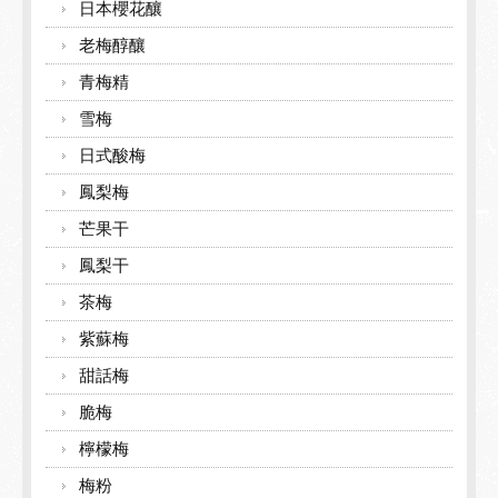
日本櫻花釀
老梅醇釀
青梅精
雪梅
日式酸梅
鳳梨梅
芒果干
鳳梨干
茶梅
紫蘇梅
甜話梅
脆梅
檸檬梅
梅粉