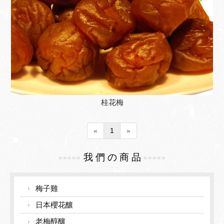
檢驗報告
園區導覽
聯絡我們
梅之風情
友站連結
梅嶺地圖導覽
生態導覽
桂花梅
環境導覽
«
1
»
我 們 の 商 品
=====
=====
梅子雞
日本櫻花釀
老梅醇釀