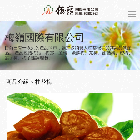
ENGLISH
梅嶺國際有限公司
最新消息
目前已有一系列的產品問市，讓眾多消費大眾都能享受其高品質產
品。
產品包括梅醋、梅露、脆梅、紫蘇梅、茶梅、甜話梅、蜜梅、
無子梅、梅子雞調理包。
商品介紹
預約訂購
商品介紹 > 桂花梅
關於梅嶺
梅嶺的由來
美食製造過程
經營理念
梅子食譜